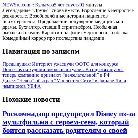
NEWSru.com :: Культура
5 лет спустя
0
1 минуты
Легендарные "Друзья" снова вместе. Взросление в непростые
девяностые. Возобновлённые истории пациентов
психотерапевта. Продолжение популярной медицинской
драмы. Бухгалтер, ставший стриптизёром. Необычная
рыбалка в океане. Карантин на фоне смертоносного облака.
Комедийный хоррор про последствия пандемии.
Навигация по записям
Предыдущая:
Интернет ужаснули ФОТО для конкурса
Domestos на худший школьный туалет. В соцсетях шутят:
теперь компанию признают “нежелательной” в РФ
Далее:
“Челси” обыграл “Манчестер Сити” в финале Лиги
чемпионов УЕФА
Похожие новости
Роскомнадзор предупредил Disney из-за
мультфильма c героем-геем, который
боится рассказать родителям о своей