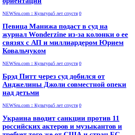
ориентации
NEWSru.com :: Культура
5 лет спустя
0
Певица Манижа подаст в суд на
журнал Wonderzine из-за колонки о ее
связях с АП и миллиардером Юрием
Ковальчуком
NEWSru.com :: Культура
5 лет спустя
0
Брэд Питт через суд добился от
Анджелины Джоли совместной опеки
над детьми
NEWSru.com :: Культура
5 лет спустя
0
Украина вводит санкции против 11
российских актеров и музыкантов и
требует того же от США и стран ЕС