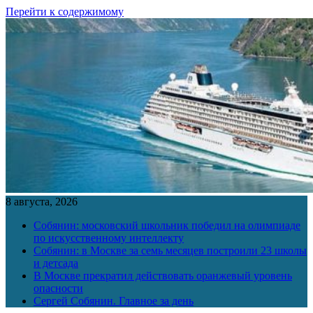
Перейти к содержимому
8 августа, 2026
Собянин: московский школьник победил на олимпиаде
по искусственному интеллекту
Собянин: в Москве за семь месяцев построили 23 школы
и детсада
В Москве прекратил действовать оранжевый уровень
опасности
Сергей Собянин. Главное за день