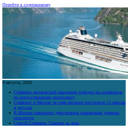
Перейти к содержимому
9 августа, 2026
Собянин: московский школьник победил на олимпиаде
по искусственному интеллекту
Собянин: в Москве за семь месяцев построили 23 школы
и детсада
В Москве прекратил действовать оранжевый уровень
опасности
Сергей Собянин. Главное за день