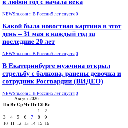
в любой год с начала века
NEWSru.com :: В России
5 лет спустя
0
Какой была новостная картина в этот
день – 31 мая в каждый год за
последние 20 лет
NEWSru.com :: В России
5 лет спустя
0
В Екатеринбурге мужчина открыл
стрельбу с балкона, ранены девочка и
сотрудник Росгвардии (ВИДЕО)
NEWSru.com :: В России
5 лет спустя
0
Август 2026
Пн
Вт
Ср
Чт
Пт
Сб
Вс
1
2
3
4
5
6
7
8
9
10
11
12
13
14
15
16