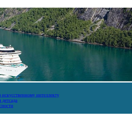
о искусственному интеллекту
 детсада
сности