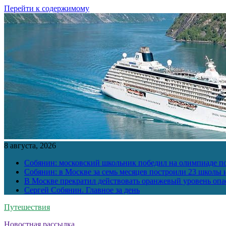
Перейти к содержимому
8 августа, 2026
Собянин: московский школьник победил на олимпиаде п
Собянин: в Москве за семь месяцев построили 23 школы и
В Москве прекратил действовать оранжевый уровень опа
Сергей Собянин. Главное за день
Путешествия
Новостная рассылка