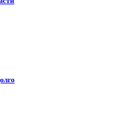
асти
олго