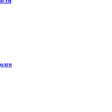
асти
олго