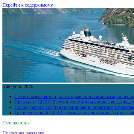
Перейти к содержимому
6 августа, 2026
Семин назвал команды, которые понравились ему в перв
Президент ЦСКА Ватутин ответил на вопрос, когда ждат
После долгого восстановления Бабич обратился к болел
Тренер вратарей ЦСКА рассказал о состоянии Акинфеева
Путешествия
Новостная рассылка