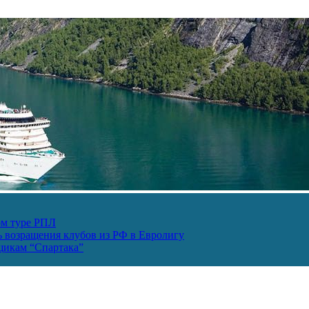
ом туре РПЛ
ь возращения клубов из РФ в Евролигу
ьщикам “Спартака”