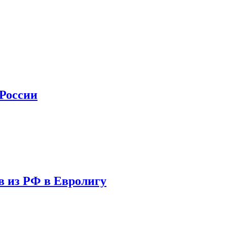
 России
в из РФ в Евролигу