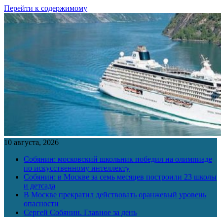
Перейти к содержимому
10 августа, 2026
Собянин: московский школьник победил на олимпиаде
по искусственному интеллекту
Собянин: в Москве за семь месяцев построили 23 школы
и детсада
В Москве прекратил действовать оранжевый уровень
опасности
Сергей Собянин. Главное за день