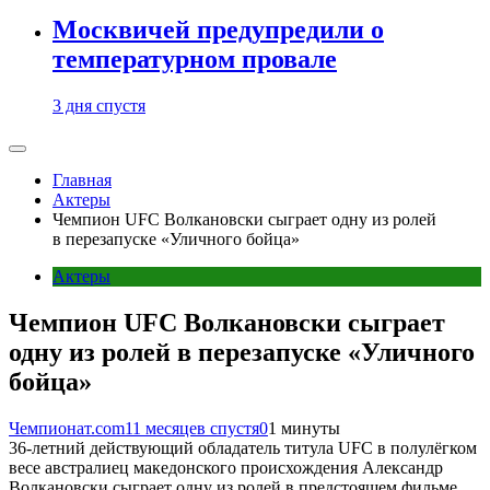
Москвичей предупредили о
температурном провале
3 дня спустя
Главная
Актеры
Чемпион UFC Волкановски сыграет одну из ролей
в перезапуске «Уличного бойца»
Актеры
Чемпион UFC Волкановски сыграет
одну из ролей в перезапуске «Уличного
бойца»
Чемпионат.com
11 месяцев спустя
0
1 минуты
36-летний действующий обладатель титула UFC в полулёгком
весе австралиец македонского происхождения Александр
Волкановски сыграет одну из ролей в предстоящем фильме