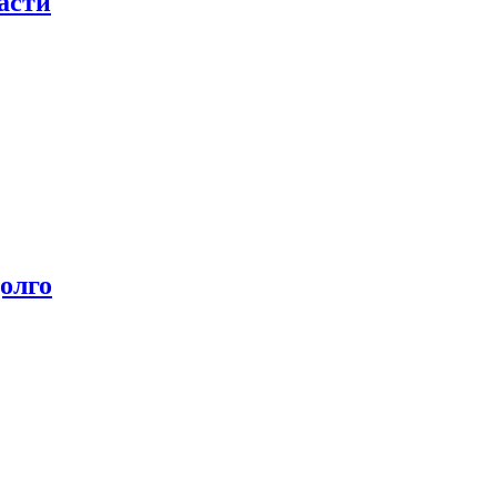
асти
олго