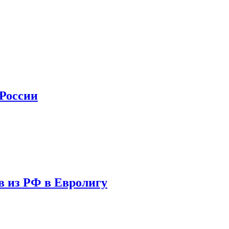
 России
в из РФ в Евролигу