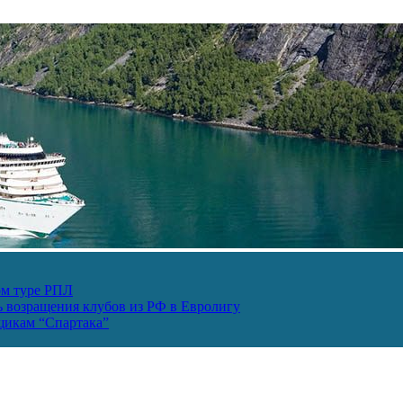
ом туре РПЛ
ь возращения клубов из РФ в Евролигу
ьщикам “Спартака”