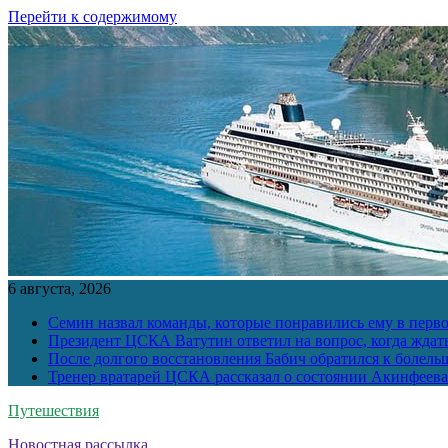
Перейти к содержимому
6 августа, 2026
Семин назвал команды, которые понравились ему в перв
Президент ЦСКА Ватутин ответил на вопрос, когда ждат
После долгого восстановления Бабич обратился к болел
Тренер вратарей ЦСКА рассказал о состоянии Акинфеева
Путешествия
Новостная рассылка