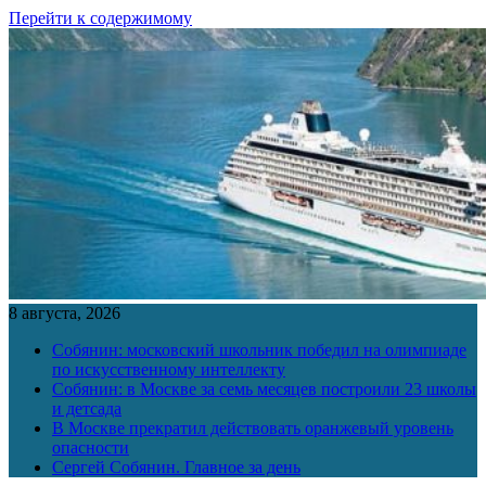
Перейти к содержимому
8 августа, 2026
Собянин: московский школьник победил на олимпиаде
по искусственному интеллекту
Собянин: в Москве за семь месяцев построили 23 школы
и детсада
В Москве прекратил действовать оранжевый уровень
опасности
Сергей Собянин. Главное за день