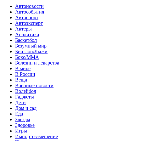
Автоновости
Автособытия
Автоспорт
Автоэксперт
Актеры
Аналитика
Баскетбол
Безумный мир
Биатлон/Лыжи
Бокс/MMA
Болезни и лекарства
В мире
В России
Вещи
Военные новости
Волейбол
Гаджеты
Дети
Дом и сад
Еда
Звёзды
Здоровье
Игры
Импортозамещение