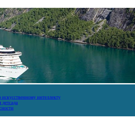
о искусственному интеллекту
 детсада
сности