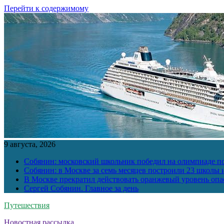
Перейти к содержимому
9 августа, 2026
Собянин: московский школьник победил на олимпиаде п
Собянин: в Москве за семь месяцев построили 23 школы и
В Москве прекратил действовать оранжевый уровень опа
Сергей Собянин. Главное за день
Путешествия
Новостная рассылка