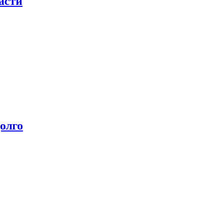
асти
олго