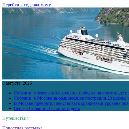
Перейти к содержимому
8 августа, 2026
Собянин: московский школьник победил на олимпиаде п
Собянин: в Москве за семь месяцев построили 23 школы и
В Москве прекратил действовать оранжевый уровень опа
Сергей Собянин. Главное за день
Путешествия
Новостная рассылка