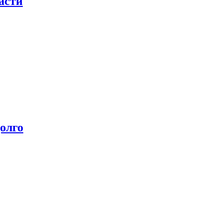
асти
олго