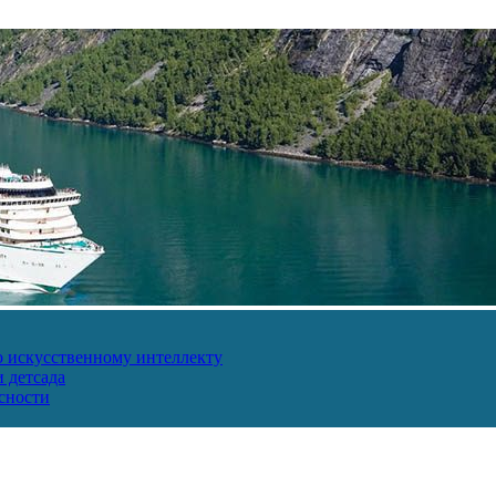
о искусственному интеллекту
 детсада
сности