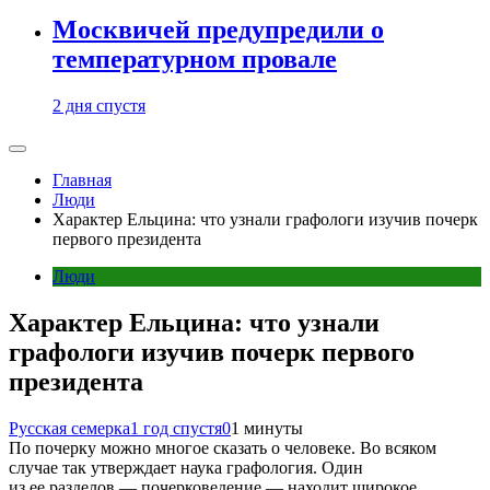
Москвичей предупредили о
температурном провале
2 дня спустя
Главная
Люди
Характер Ельцина: что узнали графологи изучив почерк
первого президента
Люди
Характер Ельцина: что узнали
графологи изучив почерк первого
президента
Русская семерка
1 год спустя
0
1 минуты
По почерку можно многое сказать о человеке. Во всяком
случае так утверждает наука графология. Один
из ее разделов — почерковедение — находит широкое