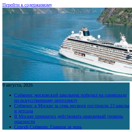
Перейти к содержимому
9 августа, 2026
Собянин: московский школьник победил на олимпиаде
по искусственному интеллекту
Собянин: в Москве за семь месяцев построили 23 школы
и детсада
В Москве прекратил действовать оранжевый уровень
опасности
Сергей Собянин. Главное за день