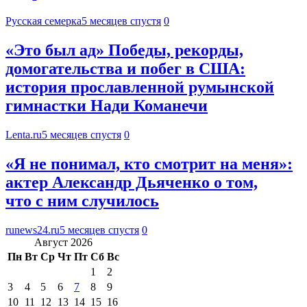
Русская семерка
5 месяцев спустя
0
«Это был ад» Победы, рекорды,
домогательства и побег в США:
история прославленной румынской
гимнастки Нади Команечи
Lenta.ru
5 месяцев спустя
0
«Я не понимал, кто смотрит на меня»:
актер Александр Дьяченко о том,
что с ним случилось
runews24.ru
5 месяцев спустя
0
Август 2026
Пн
Вт
Ср
Чт
Пт
Сб
Вс
1
2
3
4
5
6
7
8
9
10
11
12
13
14
15
16