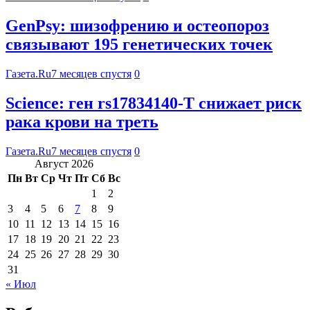
GenPsy: шизофрению и остеопороз
связывают 195 генетических точек
Газета.Ru
7 месяцев спустя
0
Science: ген rs17834140-T снижает риск
рака крови на треть
Газета.Ru
7 месяцев спустя
0
Август 2026
Пн
Вт
Ср
Чт
Пт
Сб
Вс
1
2
3
4
5
6
7
8
9
10
11
12
13
14
15
16
17
18
19
20
21
22
23
24
25
26
27
28
29
30
31
« Июл