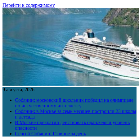
Перейти к содержимому
9 августа, 2026
Собянин: московский школьник победил на олимпиаде
по искусственному интеллекту
Собянин: в Москве за семь месяцев построили 23 школы
и детсада
В Москве прекратил действовать оранжевый уровень
опасности
Сергей Собянин. Главное за день