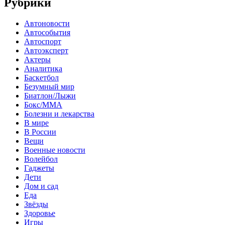
Рубрики
Автоновости
Автособытия
Автоспорт
Автоэксперт
Актеры
Аналитика
Баскетбол
Безумный мир
Биатлон/Лыжи
Бокс/MMA
Болезни и лекарства
В мире
В России
Вещи
Военные новости
Волейбол
Гаджеты
Дети
Дом и сад
Еда
Звёзды
Здоровье
Игры