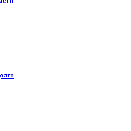
асти
олго