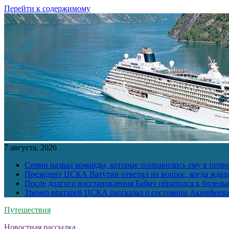
Перейти к содержимому
7 августа, 2026
Семин назвал команды, которые понравились ему в перв
Президент ЦСКА Ватутин ответил на вопрос, когда ждат
После долгого восстановления Бабич обратился к болел
Тренер вратарей ЦСКА рассказал о состоянии Акинфеева
Путешествия
Новостная рассылка