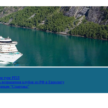
ом туре РПЛ
ь возращения клубов из РФ в Евролигу
ьщикам “Спартака”