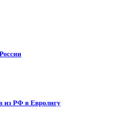
 России
в из РФ в Евролигу