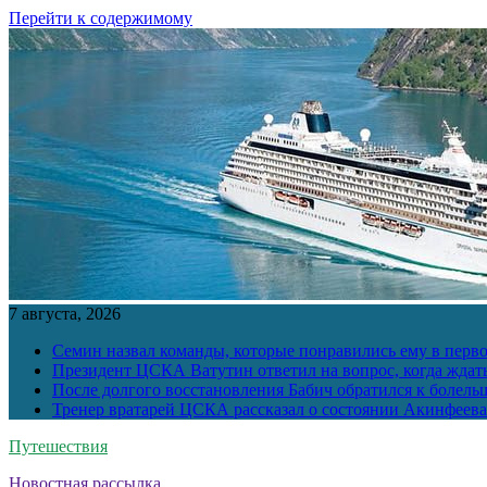
Перейти к содержимому
7 августа, 2026
Семин назвал команды, которые понравились ему в перв
Президент ЦСКА Ватутин ответил на вопрос, когда ждат
После долгого восстановления Бабич обратился к болел
Тренер вратарей ЦСКА рассказал о состоянии Акинфеева
Путешествия
Новостная рассылка