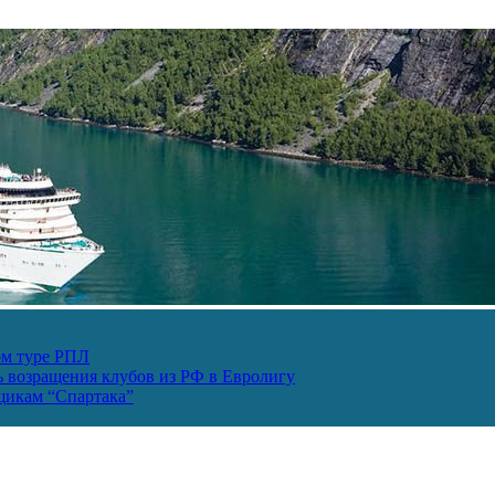
ом туре РПЛ
ь возращения клубов из РФ в Евролигу
ьщикам “Спартака”