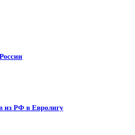
 России
в из РФ в Евролигу