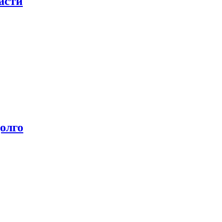
асти
олго