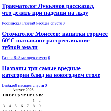
Травматолог Лукьянов рассказал,
что делать при падении на льду
Российская Газета
8 месяцев спустя
0
Стоматолог Моисеев: напитки горячее
60°C вызывают растрескивание
зубной эмали
Газета.Ru
8 месяцев спустя
0
Названы три самые вредные
категории блюд на новогоднем столе
Lenta.ru
8 месяцев спустя
0
Август 2026
Пн
Вт
Ср
Чт
Пт
Сб
Вс
1
2
3
4
5
6
7
8
9