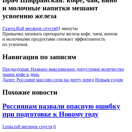
и молочные напитки мешают
усвоению железа
Газета.Ru
8 месяцев спустя
0
1 минуты
Привычка запивать препараты железа кофе, чаем, вином
и молочными продуктами снижает эффективность
их усвоения.
Навигация по записям
Предыдущая:
Названо максимально допустимое количество
чашек кофе в день
Далее:
Россияне массово сели на диету перед Новым годом
Похожие новости
Россиянам назвали опасную ошибку
при подготовке к Новому году
Lenta.ru
8 месяцев спустя
0