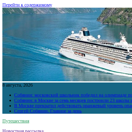
Перейти к содержимому
8 августа, 2026
Собянин: московский школьник победил на олимпиаде п
Собянин: в Москве за семь месяцев построили 23 школы и
В Москве прекратил действовать оранжевый уровень опа
Сергей Собянин. Главное за день
Путешествия
Новостная рассылка