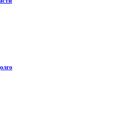
асти
олго