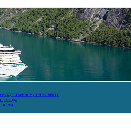
о искусственному интеллекту
 детсада
сности