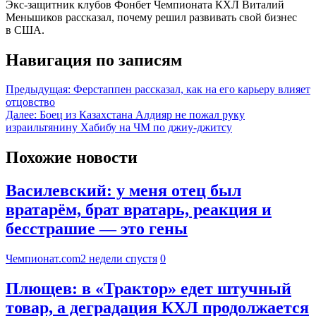
Экс-защитник клубов Фонбет Чемпионата КХЛ Виталий
Меньшиков рассказал, почему решил развивать свой бизнес
в США.
Навигация по записям
Предыдущая:
Ферстаппен рассказал, как на его карьеру влияет
отцовство
Далее:
Боец из Казахстана Алдияр не пожал руку
израильтянину Хабибу на ЧМ по джиу-джитсу
Похожие новости
Василевский: у меня отец был
вратарём, брат вратарь, реакция и
бесстрашие — это гены
Чемпионат.com
2 недели спустя
0
Плющев: в «Трактор» едет штучный
товар, а деградация КХЛ продолжается