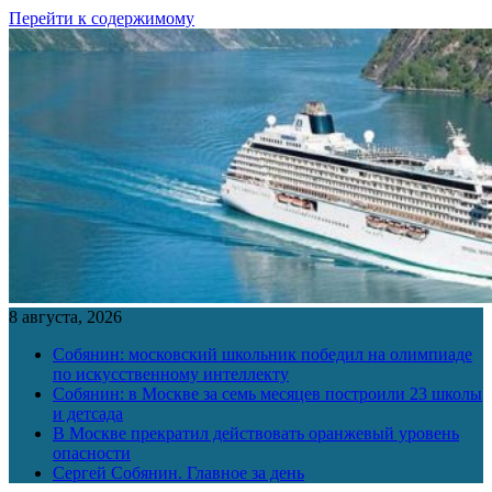
Перейти к содержимому
8 августа, 2026
Собянин: московский школьник победил на олимпиаде
по искусственному интеллекту
Собянин: в Москве за семь месяцев построили 23 школы
и детсада
В Москве прекратил действовать оранжевый уровень
опасности
Сергей Собянин. Главное за день