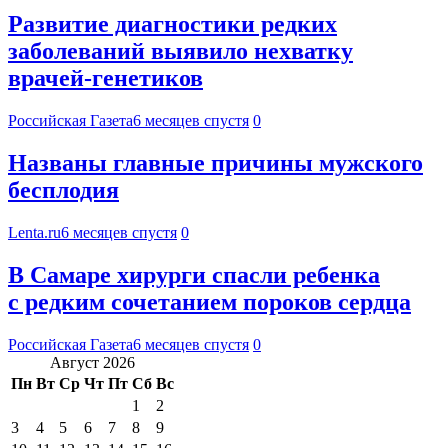
Развитие диагностики редких
заболеваний выявило нехватку
врачей-генетиков
Российская Газета
6 месяцев спустя
0
Названы главные причины мужского
бесплодия
Lenta.ru
6 месяцев спустя
0
В Самаре хирурги спасли ребенка
с редким сочетанием пороков сердца
Российская Газета
6 месяцев спустя
0
Август 2026
Пн
Вт
Ср
Чт
Пт
Сб
Вс
1
2
3
4
5
6
7
8
9