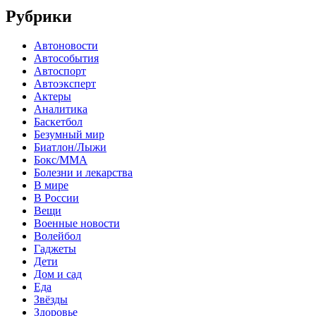
Рубрики
Автоновости
Автособытия
Автоспорт
Автоэксперт
Актеры
Аналитика
Баскетбол
Безумный мир
Биатлон/Лыжи
Бокс/MMA
Болезни и лекарства
В мире
В России
Вещи
Военные новости
Волейбол
Гаджеты
Дети
Дом и сад
Еда
Звёзды
Здоровье