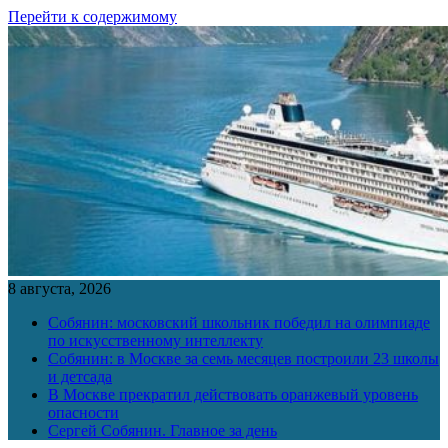
Перейти к содержимому
8 августа, 2026
Собянин: московский школьник победил на олимпиаде
по искусственному интеллекту
Собянин: в Москве за семь месяцев построили 23 школы
и детсада
В Москве прекратил действовать оранжевый уровень
опасности
Сергей Собянин. Главное за день