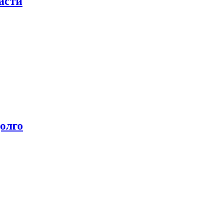
асти
олго