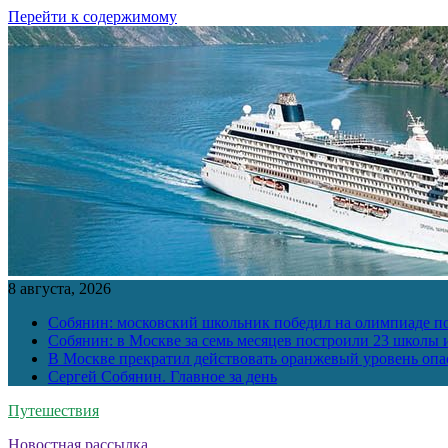
Перейти к содержимому
8 августа, 2026
Собянин: московский школьник победил на олимпиаде п
Собянин: в Москве за семь месяцев построили 23 школы и
В Москве прекратил действовать оранжевый уровень опа
Сергей Собянин. Главное за день
Путешествия
Новостная рассылка