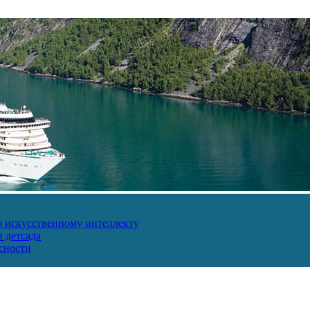
о искусственному интеллекту
 детсада
сности