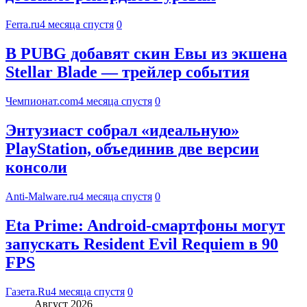
Ferra.ru
4 месяца спустя
0
В PUBG добавят скин Евы из экшена
Stellar Blade — трейлер события
Чемпионат.com
4 месяца спустя
0
Энтузиаст собрал «идеальную»
PlayStation, объединив две версии
консоли
Anti-Malware.ru
4 месяца спустя
0
Eta Prime: Android-смартфоны могут
запускать Resident Evil Requiem в 90
FPS
Газета.Ru
4 месяца спустя
0
Август 2026