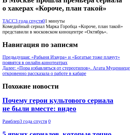
о хакерах «Короче, план такой»
ТАСС
3 года спустя
0
1 минуты
Комедийный сериал Марка Горобца «Короче, план такой»
представили в московском киноцентре «Октябрь».
Навигация по записям
Предыдущая:
«Рабыня Изаура» и «Богатые тоже плачут»
появятся в онлайн-кинотеатрах
Далее:
«Пора избавляться от стереотипов». Агата Муцениеце
откровенно рассказала о работе в кабаре
Похожие новости
Почему герои культового сериала
не были вместе: видео
Рамблер
3 года спустя
0
5 ярких сериалов, которые точно