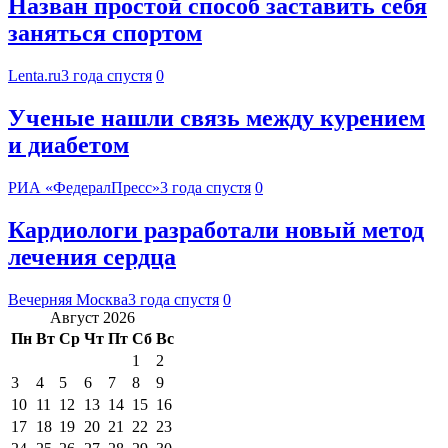
Назван простой способ заставить себя
заняться спортом
Lenta.ru
3 года спустя
0
Ученые нашли связь между курением
и диабетом
РИА «ФедералПресс»
3 года спустя
0
Кардиологи разработали новый метод
лечения сердца
Вечерняя Москва
3 года спустя
0
Август 2026
Пн
Вт
Ср
Чт
Пт
Сб
Вс
1
2
3
4
5
6
7
8
9
10
11
12
13
14
15
16
17
18
19
20
21
22
23