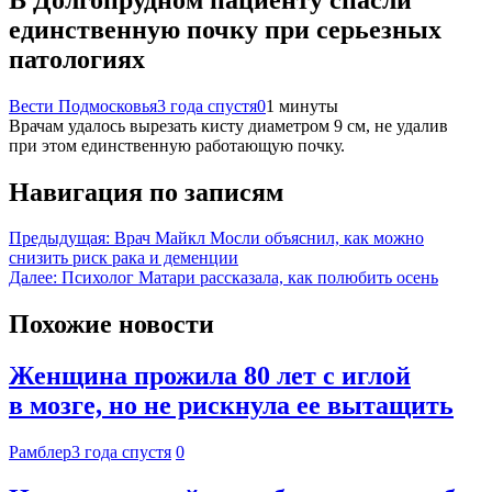
единственную почку при серьезных
патологиях
Вести Подмосковья
3 года спустя
0
1 минуты
Врачам удалось вырезать кисту диаметром 9 см, не удалив
при этом единственную работающую почку.
Навигация по записям
Предыдущая:
Врач Майкл Мосли объяснил, как можно
снизить риск рака и деменции
Далее:
Психолог Матари рассказала, как полюбить осень
Похожие новости
Женщина прожила 80 лет с иглой
в мозге, но не рискнула ее вытащить
Рамблер
3 года спустя
0