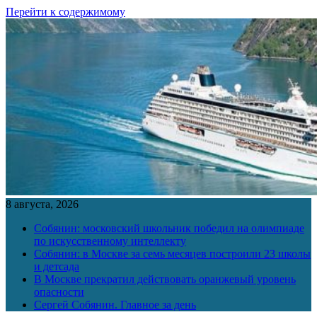
Перейти к содержимому
8 августа, 2026
Собянин: московский школьник победил на олимпиаде
по искусственному интеллекту
Собянин: в Москве за семь месяцев построили 23 школы
и детсада
В Москве прекратил действовать оранжевый уровень
опасности
Сергей Собянин. Главное за день