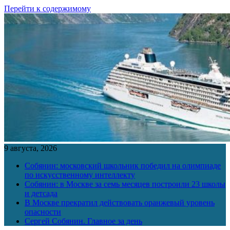
Перейти к содержимому
9 августа, 2026
Собянин: московский школьник победил на олимпиаде
по искусственному интеллекту
Собянин: в Москве за семь месяцев построили 23 школы
и детсада
В Москве прекратил действовать оранжевый уровень
опасности
Сергей Собянин. Главное за день