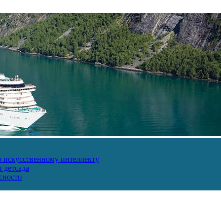
о искусственному интеллекту
 детсада
сности