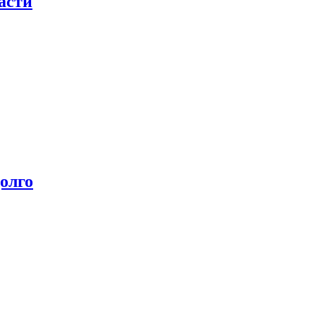
асти
олго