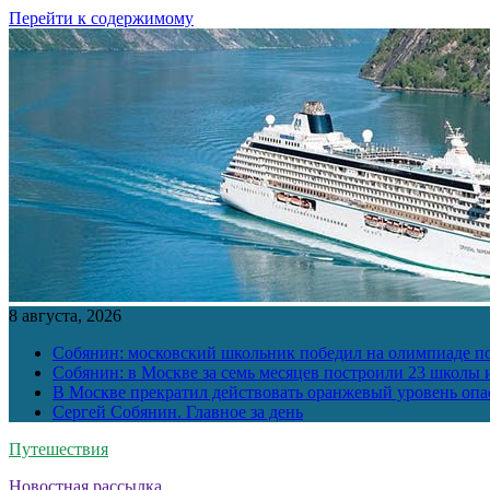
Перейти к содержимому
8 августа, 2026
Собянин: московский школьник победил на олимпиаде п
Собянин: в Москве за семь месяцев построили 23 школы и
В Москве прекратил действовать оранжевый уровень опа
Сергей Собянин. Главное за день
Путешествия
Новостная рассылка