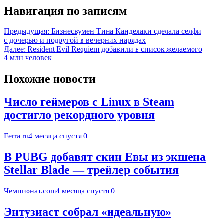
Навигация по записям
Предыдущая:
Бизнесвумен Тина Канделаки сделала селфи
с дочерью и подругой в вечерних нарядах
Далее:
Resident Evil Requiem добавили в список желаемого
4 млн человек
Похожие новости
Число геймеров с Linux в Steam
достигло рекордного уровня
Ferra.ru
4 месяца спустя
0
В PUBG добавят скин Евы из экшена
Stellar Blade — трейлер события
Чемпионат.com
4 месяца спустя
0
Энтузиаст собрал «идеальную»