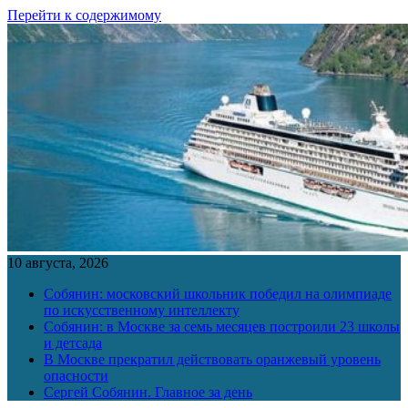
Перейти к содержимому
10 августа, 2026
Собянин: московский школьник победил на олимпиаде
по искусственному интеллекту
Собянин: в Москве за семь месяцев построили 23 школы
и детсада
В Москве прекратил действовать оранжевый уровень
опасности
Сергей Собянин. Главное за день