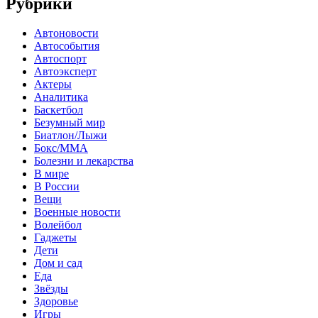
Рубрики
Автоновости
Автособытия
Автоспорт
Автоэксперт
Актеры
Аналитика
Баскетбол
Безумный мир
Биатлон/Лыжи
Бокс/MMA
Болезни и лекарства
В мире
В России
Вещи
Военные новости
Волейбол
Гаджеты
Дети
Дом и сад
Еда
Звёзды
Здоровье
Игры