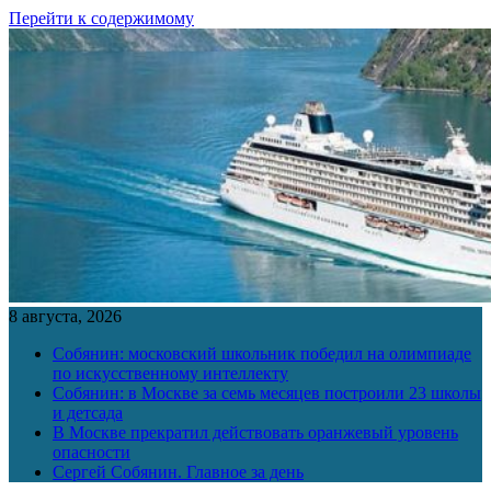
Перейти к содержимому
8 августа, 2026
Собянин: московский школьник победил на олимпиаде
по искусственному интеллекту
Собянин: в Москве за семь месяцев построили 23 школы
и детсада
В Москве прекратил действовать оранжевый уровень
опасности
Сергей Собянин. Главное за день