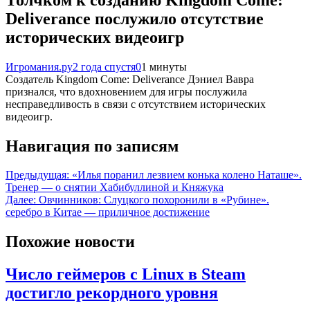
Deliverance послужило отсутствие
исторических видеоигр
Игромания.ру
2 года спустя
0
1 минуты
Создатель Kingdom Come: Deliverance Дэниел Вавра
признался, что вдохновением для игры послужила
несправедливость в связи с отсутствием исторических
видеоигр.
Навигация по записям
Предыдущая:
«Илья поранил лезвием конька колено Наташе».
Тренер — о снятии Хабибуллиной и Княжука
Далее:
Овчинников: Слуцкого похоронили в «Рубине».
серебро в Китае — приличное достижение
Похожие новости
Число геймеров с Linux в Steam
достигло рекордного уровня