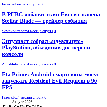
Ferra.ru
4 месяца спустя
0
В PUBG добавят скин Евы из экшена
Stellar Blade — трейлер события
Чемпионат.com
4 месяца спустя
0
Энтузиаст собрал «идеальную»
PlayStation, объединив две версии
консоли
Anti-Malware.ru
4 месяца спустя
0
Eta Prime: Android-смартфоны могут
запускать Resident Evil Requiem в 90
FPS
Газета.Ru
4 месяца спустя
0
Август 2026
Пн
Вт
Ср
Чт
Пт
Сб
Вс