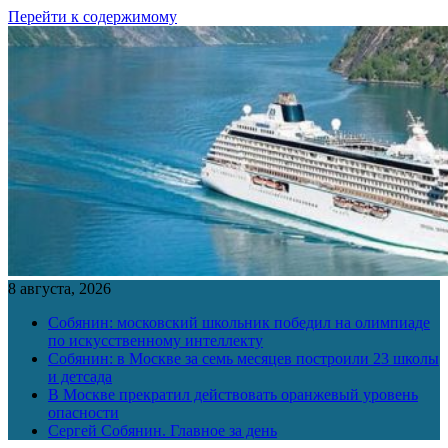
Перейти к содержимому
8 августа, 2026
Собянин: московский школьник победил на олимпиаде
по искусственному интеллекту
Собянин: в Москве за семь месяцев построили 23 школы
и детсада
В Москве прекратил действовать оранжевый уровень
опасности
Сергей Собянин. Главное за день