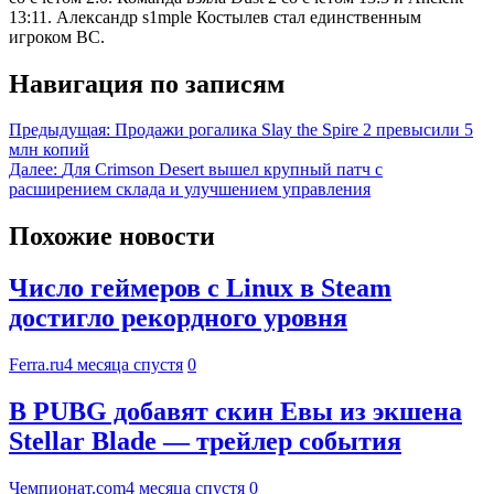
13:11. Александр s1mple Костылев стал единственным
игроком BC.
Навигация по записям
Предыдущая:
Продажи рогалика Slay the Spire 2 превысили 5
млн копий
Далее:
Для Crimson Desert вышел крупный патч с
расширением склада и улучшением управления
Похожие новости
Число геймеров с Linux в Steam
достигло рекордного уровня
Ferra.ru
4 месяца спустя
0
В PUBG добавят скин Евы из экшена
Stellar Blade — трейлер события
Чемпионат.com
4 месяца спустя
0