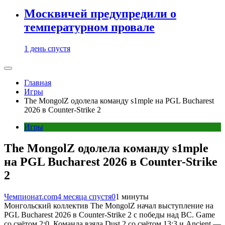
Москвичей предупредили о
температурном провале
1 день спустя
Главная
Игры
The MongolZ одолела команду s1mple на PGL Bucharest
2026 в Counter-Strike 2
Игры
The MongolZ одолела команду s1mple
на PGL Bucharest 2026 в Counter-Strike
2
Чемпионат.com
4 месяца спустя
0
1 минуты
Монгольский коллектив The MongolZ начал выступление на
PGL Bucharest 2026 в Counter-Strike 2 с победы над BC. Game
со счётом 2:0. Команда взяла Dust 2 со счётом 13:3 и Ancient —