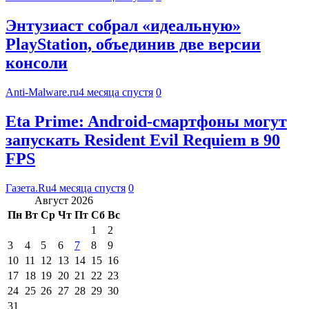
Энтузиаст собрал «идеальную»
PlayStation, объединив две версии
консоли
Anti-Malware.ru
4 месяца спустя
0
Eta Prime: Android-смартфоны могут
запускать Resident Evil Requiem в 90
FPS
Газета.Ru
4 месяца спустя
0
Август 2026
Пн
Вт
Ср
Чт
Пт
Сб
Вс
1
2
3
4
5
6
7
8
9
10
11
12
13
14
15
16
17
18
19
20
21
22
23
24
25
26
27
28
29
30
31