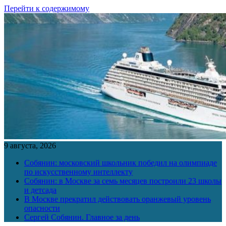
Перейти к содержимому
9 августа, 2026
Собянин: московский школьник победил на олимпиаде
по искусственному интеллекту
Собянин: в Москве за семь месяцев построили 23 школы
и детсада
В Москве прекратил действовать оранжевый уровень
опасности
Сергей Собянин. Главное за день