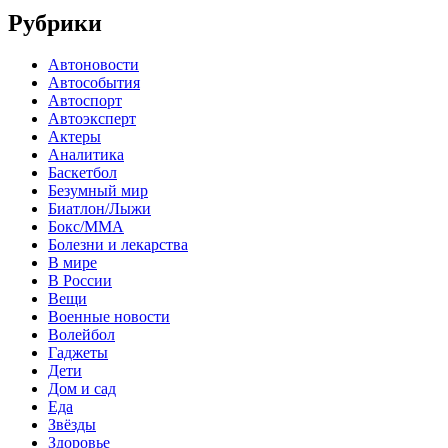
Рубрики
Автоновости
Автособытия
Автоспорт
Автоэксперт
Актеры
Аналитика
Баскетбол
Безумный мир
Биатлон/Лыжи
Бокс/MMA
Болезни и лекарства
В мире
В России
Вещи
Военные новости
Волейбол
Гаджеты
Дети
Дом и сад
Еда
Звёзды
Здоровье