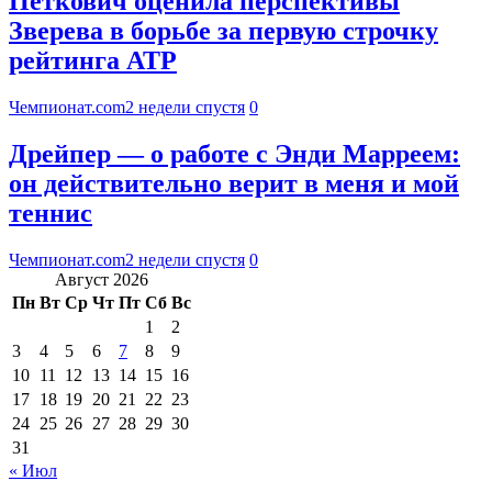
Петкович оценила перспективы
Зверева в борьбе за первую строчку
рейтинга АТР
Чемпионат.com
2 недели спустя
0
Дрейпер — о работе с Энди Марреем:
он действительно верит в меня и мой
теннис
Чемпионат.com
2 недели спустя
0
Август 2026
Пн
Вт
Ср
Чт
Пт
Сб
Вс
1
2
3
4
5
6
7
8
9
10
11
12
13
14
15
16
17
18
19
20
21
22
23
24
25
26
27
28
29
30
31
« Июл