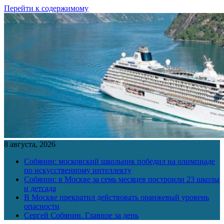
Перейти к содержимому
8 августа, 2026
Собянин: московский школьник победил на олимпиаде
по искусственному интеллекту
Собянин: в Москве за семь месяцев построили 23 школы
и детсада
В Москве прекратил действовать оранжевый уровень
опасности
Сергей Собянин. Главное за день