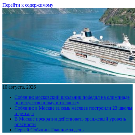
Перейти к содержимому
10 августа, 2026
Собянин: московский школьник победил на олимпиаде
по искусственному интеллекту
Собянин: в Москве за семь месяцев построили 23 школы
и детсада
В Москве прекратил действовать оранжевый уровень
опасности
Сергей Собянин. Главное за день