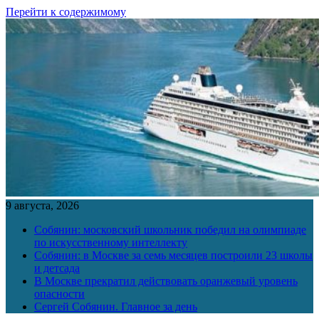
Перейти к содержимому
9 августа, 2026
Собянин: московский школьник победил на олимпиаде
по искусственному интеллекту
Собянин: в Москве за семь месяцев построили 23 школы
и детсада
В Москве прекратил действовать оранжевый уровень
опасности
Сергей Собянин. Главное за день