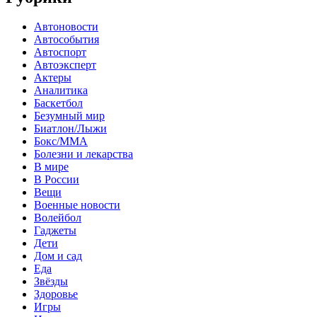
Автоновости
Автособытия
Автоспорт
Автоэксперт
Актеры
Аналитика
Баскетбол
Безумный мир
Биатлон/Лыжи
Бокс/MMA
Болезни и лекарства
В мире
В России
Вещи
Военные новости
Волейбол
Гаджеты
Дети
Дом и сад
Еда
Звёзды
Здоровье
Игры