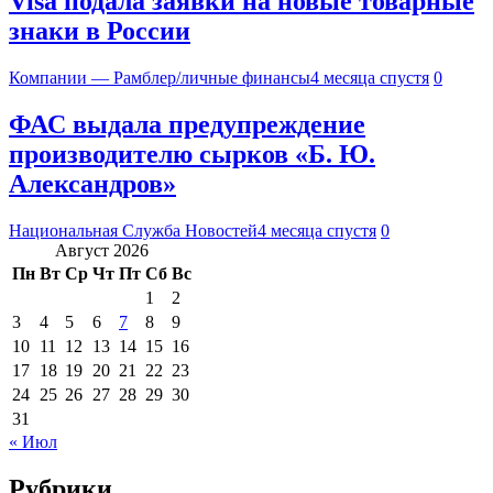
Visa подала заявки на новые товарные
знаки в России
Компании — Рамблер/личные финансы
4 месяца спустя
0
ФАС выдала предупреждение
производителю сырков «Б. Ю.
Александров»
Национальная Служба Новостей
4 месяца спустя
0
Август 2026
Пн
Вт
Ср
Чт
Пт
Сб
Вс
1
2
3
4
5
6
7
8
9
10
11
12
13
14
15
16
17
18
19
20
21
22
23
24
25
26
27
28
29
30
31
« Июл
Рубрики