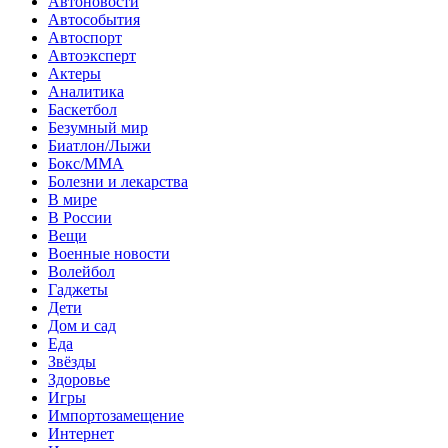
Автоновости
Автособытия
Автоспорт
Автоэксперт
Актеры
Аналитика
Баскетбол
Безумный мир
Биатлон/Лыжи
Бокс/MMA
Болезни и лекарства
В мире
В России
Вещи
Военные новости
Волейбол
Гаджеты
Дети
Дом и сад
Еда
Звёзды
Здоровье
Игры
Импортозамещение
Интернет