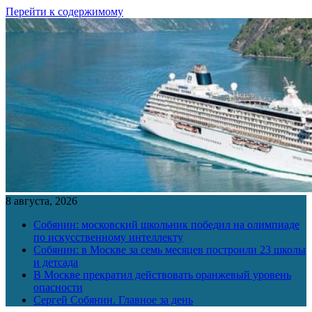
Перейти к содержимому
8 августа, 2026
Собянин: московский школьник победил на олимпиаде
по искусственному интеллекту
Собянин: в Москве за семь месяцев построили 23 школы
и детсада
В Москве прекратил действовать оранжевый уровень
опасности
Сергей Собянин. Главное за день