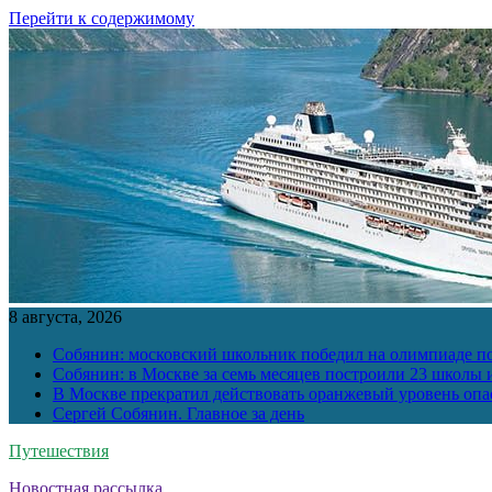
Перейти к содержимому
8 августа, 2026
Собянин: московский школьник победил на олимпиаде п
Собянин: в Москве за семь месяцев построили 23 школы и
В Москве прекратил действовать оранжевый уровень опа
Сергей Собянин. Главное за день
Путешествия
Новостная рассылка