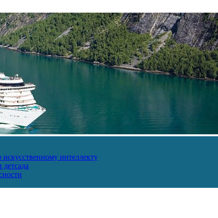
о искусственному интеллекту
 детсада
сности