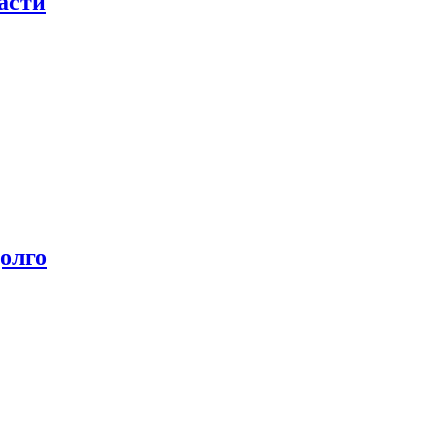
асти
олго