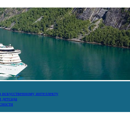
о искусственному интеллекту
 детсада
сности