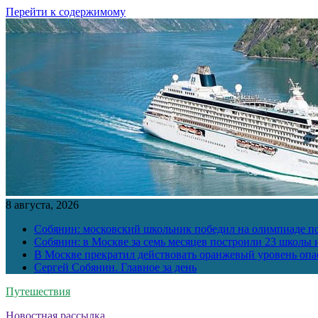
Перейти к содержимому
8 августа, 2026
Собянин: московский школьник победил на олимпиаде п
Собянин: в Москве за семь месяцев построили 23 школы и
В Москве прекратил действовать оранжевый уровень опа
Сергей Собянин. Главное за день
Путешествия
Новостная рассылка