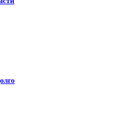
асти
олго