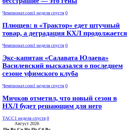
бесстрашие — это гены
Чемпионат.com
1 неделя спустя
0
Плющев: в «Трактор» едет штучный
товар, а деградация КХЛ продолжается
Чемпионат.com
1 неделя спустя
0
Экс-капитан «Салавата Юлаева»
Василевский высказался о последнем
сезоне уфимского клуба
Чемпионат.com
1 неделя спустя
0
Мичков отметил, что новый сезон в
НХЛ будет решающим для него
ТАСС
1 неделя спустя
0
Август 2026
Пн
Вт
Ср
Чт
Пт
Сб
Вс