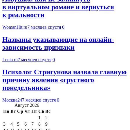
в виртуальном романе и вернуться
к реальности
WomanHit.ru
7 месяцев спустя
0
Названы указывающие на онлайн-
зависимость признаки
Lenta.ru
7 месяцев спустя
0
Психолог Стригунова назвала главную
причину явления «грустного
понедельника»
Москва24
7 месяцев спустя
0
Август 2026
Пн
Вт
Ср
Чт
Пт
Сб
Вс
1
2
3
4
5
6
7
8
9