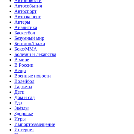
Автоновости
Автособытия
Автоспорт
Автоэксперт
Актеры
Аналитика
Баскетбол
Безумный мир
Биатлон/Лыжи
Бокс/MMA
Болезни и лекарства
В мире
В России
Вещи
Военные новости
Волейбол
Гаджеты
Дети
Дом и сад
Еда
Звёзды
Здоровье
Игры
Импортозамещение
Интернет