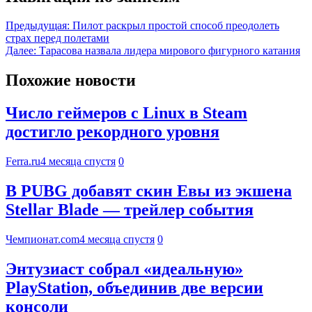
Предыдущая:
Пилот раскрыл простой способ преодолеть
страх перед полетами
Далее:
Тарасова назвала лидера мирового фигурного катания
Похожие новости
Число геймеров с Linux в Steam
достигло рекордного уровня
Ferra.ru
4 месяца спустя
0
В PUBG добавят скин Евы из экшена
Stellar Blade — трейлер события
Чемпионат.com
4 месяца спустя
0
Энтузиаст собрал «идеальную»
PlayStation, объединив две версии
консоли