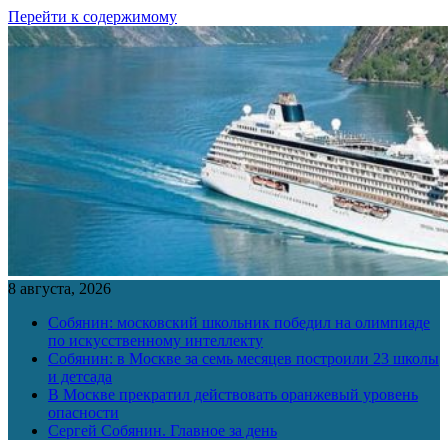
Перейти к содержимому
8 августа, 2026
Собянин: московский школьник победил на олимпиаде
по искусственному интеллекту
Собянин: в Москве за семь месяцев построили 23 школы
и детсада
В Москве прекратил действовать оранжевый уровень
опасности
Сергей Собянин. Главное за день