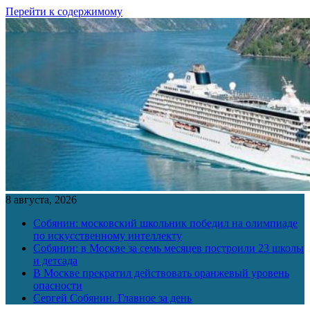
Перейти к содержимому
8 августа, 2026
Собянин: московский школьник победил на олимпиаде
по искусственному интеллекту
Собянин: в Москве за семь месяцев построили 23 школы
и детсада
В Москве прекратил действовать оранжевый уровень
опасности
Сергей Собянин. Главное за день