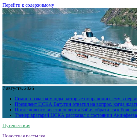
Перейти к содержимому
7 августа, 2026
Семин назвал команды, которые понравились ему в перв
Президент ЦСКА Ватутин ответил на вопрос, когда ждат
После долгого восстановления Бабич обратился к болел
Тренер вратарей ЦСКА рассказал о состоянии Акинфеева
Путешествия
Новостная рассылка