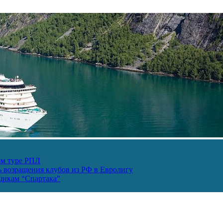
ом туре РПЛ
ь возращения клубов из РФ в Евролигу
ьщикам “Спартака”