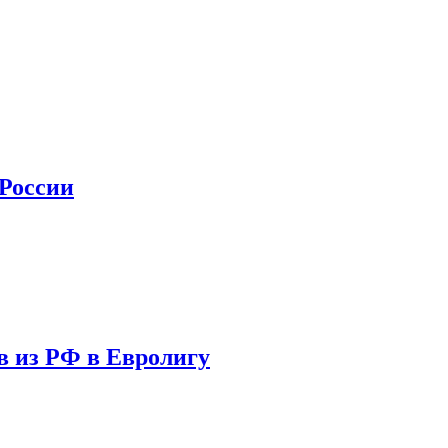
 России
в из РФ в Евролигу