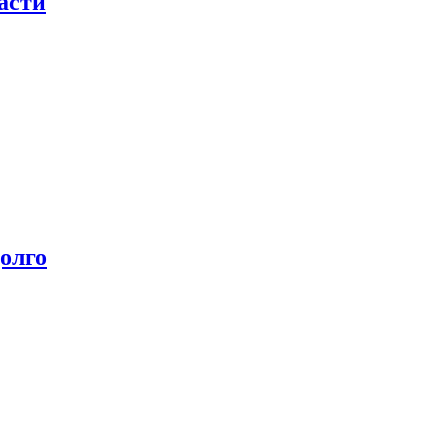
асти
олго