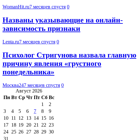
WomanHit.ru
7 месяцев спустя
0
Названы указывающие на онлайн-
зависимость признаки
Lenta.ru
7 месяцев спустя
0
Психолог Стригунова назвала главную
причину явления «грустного
понедельника»
Москва24
7 месяцев спустя
0
Август 2026
Пн
Вт
Ср
Чт
Пт
Сб
Вс
1
2
3
4
5
6
7
8
9
10
11
12
13
14
15
16
17
18
19
20
21
22
23
24
25
26
27
28
29
30
31