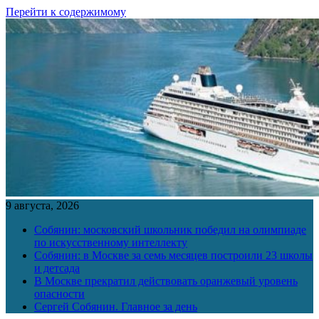
Перейти к содержимому
9 августа, 2026
Собянин: московский школьник победил на олимпиаде
по искусственному интеллекту
Собянин: в Москве за семь месяцев построили 23 школы
и детсада
В Москве прекратил действовать оранжевый уровень
опасности
Сергей Собянин. Главное за день