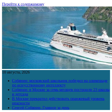
Перейти к содержимому
10 августа, 2026
Собянин: московский школьник победил на олимпиаде
по искусственному интеллекту
Собянин: в Москве за семь месяцев построили 23 школы
и детсада
В Москве прекратил действовать оранжевый уровень
опасности
Сергей Собянин. Главное за день