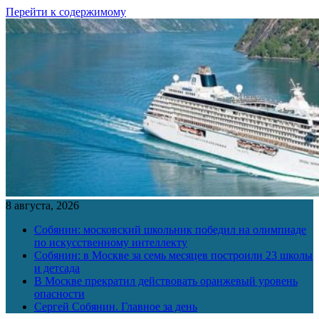
Перейти к содержимому
8 августа, 2026
Собянин: московский школьник победил на олимпиаде
по искусственному интеллекту
Собянин: в Москве за семь месяцев построили 23 школы
и детсада
В Москве прекратил действовать оранжевый уровень
опасности
Сергей Собянин. Главное за день