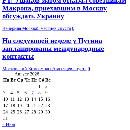
FT: Ушаков матом отказал советникам
Макрона, приехавшим в Москву
обсуждать Украину
Вечерняя Москва
5 месяцев спустя
0
На следующей неделе у Путина
запланированы международные
контакты
Московский Комсомолец
5 месяцев спустя
0
Август 2026
Пн
Вт
Ср
Чт
Пт
Сб
Вс
1
2
3
4
5
6
7
8
9
10
11
12
13
14
15
16
17
18
19
20
21
22
23
24
25
26
27
28
29
30
31
« Июл