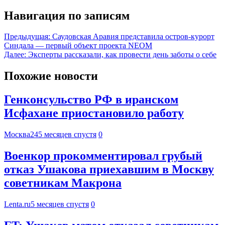
Навигация по записям
Предыдущая:
Саудовская Аравия представила остров-курорт
Синдала — первый объект проекта NEOM
Далее:
Эксперты рассказали, как провести день заботы о себе
Похожие новости
Генконсульство РФ в иранском
Исфахане приостановило работу
Москва24
5 месяцев спустя
0
Военкор прокомментировал грубый
отказ Ушакова приехавшим в Москву
советникам Макрона
Lenta.ru
5 месяцев спустя
0