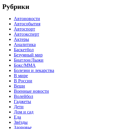
Рубрики
Автоновости
Автособытия
Автоспорт
Автоэксперт
Актеры
Аналитика
Баскетбол
Безумный мир
Биатлон/Лыжи
Бокс/MMA
Болезни и лекарства
В мире
В России
Вещи
Военные новости
Волейбол
Гаджеты
Дети
Дом и сад
Еда
Звёзды
Здоровье