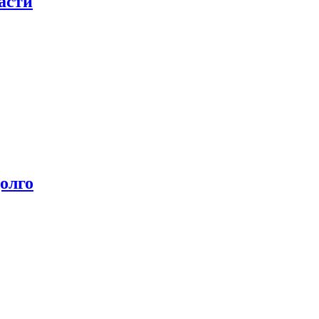
асти
олго