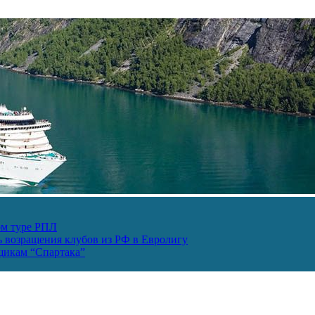
ом туре РПЛ
ь возращения клубов из РФ в Евролигу
ьщикам “Спартака”