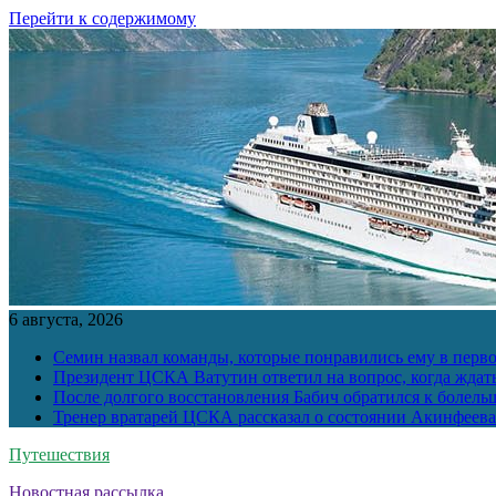
Перейти к содержимому
6 августа, 2026
Семин назвал команды, которые понравились ему в перв
Президент ЦСКА Ватутин ответил на вопрос, когда ждат
После долгого восстановления Бабич обратился к болел
Тренер вратарей ЦСКА рассказал о состоянии Акинфеева
Путешествия
Новостная рассылка