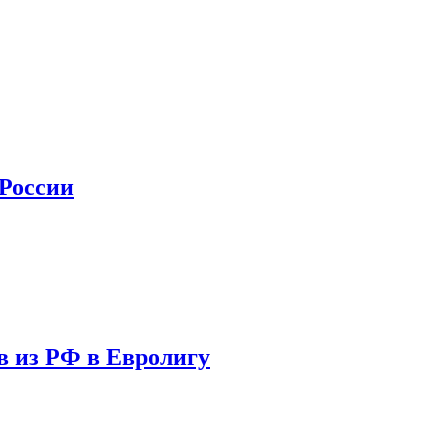
 России
в из РФ в Евролигу