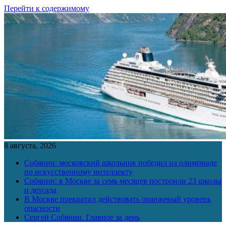
Перейти к содержимому
8 августа, 2026
Собянин: московский школьник победил на олимпиаде
по искусственному интеллекту
Собянин: в Москве за семь месяцев построили 23 школы
и детсада
В Москве прекратил действовать оранжевый уровень
опасности
Сергей Собянин. Главное за день