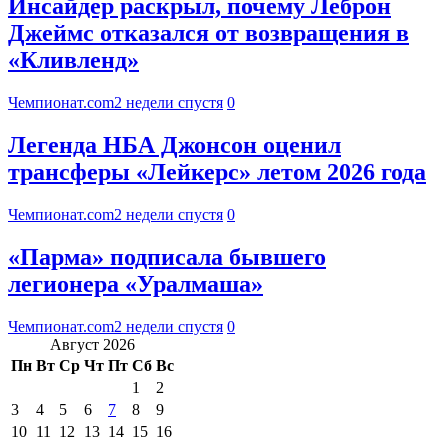
Инсайдер раскрыл, почему Леброн
Джеймс отказался от возвращения в
«Кливленд»
Чемпионат.com
2 недели спустя
0
Легенда НБА Джонсон оценил
трансферы «Лейкерс» летом 2026 года
Чемпионат.com
2 недели спустя
0
«Парма» подписала бывшего
легионера «Уралмаша»
Чемпионат.com
2 недели спустя
0
Август 2026
Пн
Вт
Ср
Чт
Пт
Сб
Вс
1
2
3
4
5
6
7
8
9
10
11
12
13
14
15
16