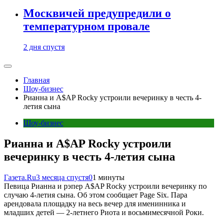
Москвичей предупредили о
температурном провале
2 дня спустя
Главная
Шоу-бизнес
Рианна и A$AP Rocky устроили вечеринку в честь 4-
летия сына
Шоу-бизнес
Рианна и A$AP Rocky устроили
вечеринку в честь 4-летия сына
Газета.Ru
3 месяца спустя
0
1 минуты
Певица Рианна и рэпер A$AP Rocky устроили вечеринку по
случаю 4-летия сына. Об этом сообщает Page Six. Пара
арендовала площадку на весь вечер для именинника и
младших детей — 2-летнего Риота и восьмимесячной Роки.