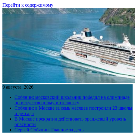
Перейти к содержимому
9 августа, 2026
Собянин: московский школьник победил на олимпиаде
по искусственному интеллекту
Собянин: в Москве за семь месяцев построили 23 школы
и детсада
В Москве прекратил действовать оранжевый уровень
опасности
Сергей Собянин. Главное за день