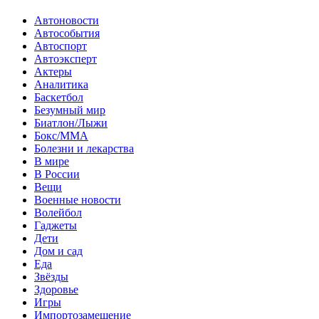
Автоновости
Автособытия
Автоспорт
Автоэксперт
Актеры
Аналитика
Баскетбол
Безумный мир
Биатлон/Лыжи
Бокс/MMA
Болезни и лекарства
В мире
В России
Вещи
Военные новости
Волейбол
Гаджеты
Дети
Дом и сад
Еда
Звёзды
Здоровье
Игры
Импортозамещение