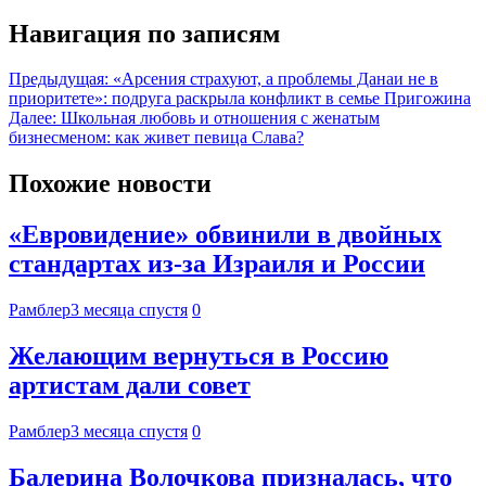
Навигация по записям
Предыдущая:
«Арсения страхуют, а проблемы Данаи не в
приоритете»: подруга раскрыла конфликт в семье Пригожина
Далее:
Школьная любовь и отношения с женатым
бизнесменом: как живет певица Слава?
Похожие новости
«Евровидение» обвинили в двойных
стандартах из-за Израиля и России
Рамблер
3 месяца спустя
0
Желающим вернуться в Россию
артистам дали совет
Рамблер
3 месяца спустя
0
Балерина Волочкова призналась, что