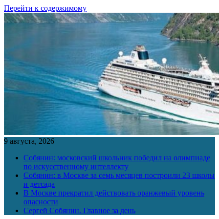
Перейти к содержимому
9 августа, 2026
Собянин: московский школьник победил на олимпиаде
по искусственному интеллекту
Собянин: в Москве за семь месяцев построили 23 школы
и детсада
В Москве прекратил действовать оранжевый уровень
опасности
Сергей Собянин. Главное за день