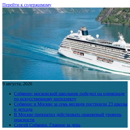
Перейти к содержимому
9 августа, 2026
Собянин: московский школьник победил на олимпиаде
по искусственному интеллекту
Собянин: в Москве за семь месяцев построили 23 школы
и детсада
В Москве прекратил действовать оранжевый уровень
опасности
Сергей Собянин. Главное за день