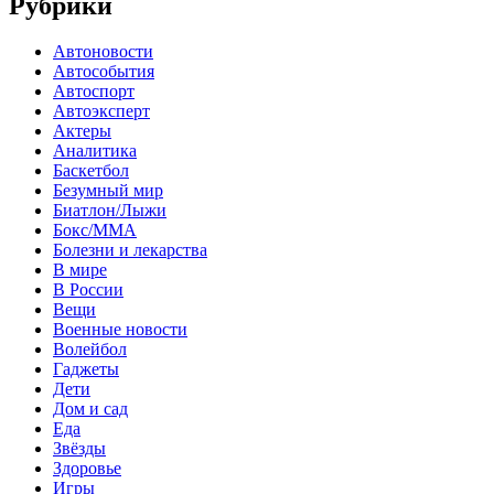
Рубрики
Автоновости
Автособытия
Автоспорт
Автоэксперт
Актеры
Аналитика
Баскетбол
Безумный мир
Биатлон/Лыжи
Бокс/MMA
Болезни и лекарства
В мире
В России
Вещи
Военные новости
Волейбол
Гаджеты
Дети
Дом и сад
Еда
Звёзды
Здоровье
Игры