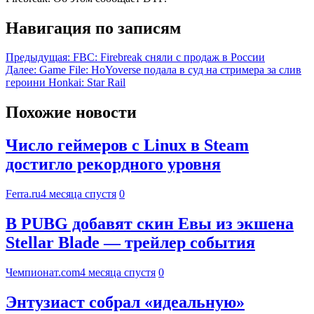
Навигация по записям
Предыдущая:
FBC: Firebreak сняли с продаж в России
Далее:
Game File: HoYoverse подала в суд на стримера за слив
героини Honkai: Star Rail
Похожие новости
Число геймеров с Linux в Steam
достигло рекордного уровня
Ferra.ru
4 месяца спустя
0
В PUBG добавят скин Евы из экшена
Stellar Blade — трейлер события
Чемпионат.com
4 месяца спустя
0
Энтузиаст собрал «идеальную»