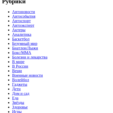
Рубрики
Автоновости
Автособытия
Автоспорт
Автоэксперт
Актеры
Аналитика
Баскетбол
Безумный мир
Биатлон/Лыжи
Бокс/MMA
Болезни и лекарства
В мире
В России
Вещи
Военные новости
Волейбол
Гаджеты
Дети
Дом и сад
Еда
Звёзды
Здоровье
Игры