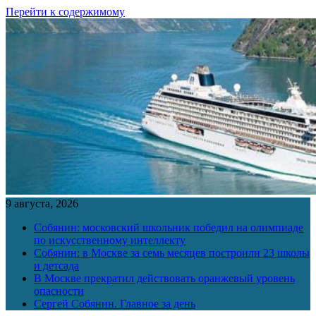
Перейти к содержимому
9 августа, 2026
Собянин: московский школьник победил на олимпиаде
по искусственному интеллекту
Собянин: в Москве за семь месяцев построили 23 школы
и детсада
В Москве прекратил действовать оранжевый уровень
опасности
Сергей Собянин. Главное за день